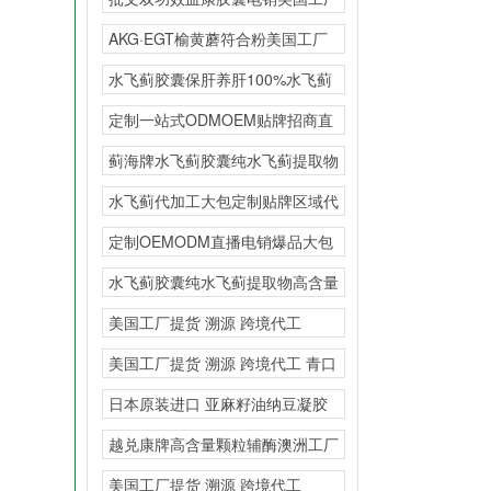
提货 溯源 跨境
AKG·EGT榆黄蘑符合粉美国工厂
提货 溯源
水飞蓟胶囊保肝养肝100%水飞蓟
提取物代加工大包贴
定制一站式ODMOEM贴牌招商直
销直播热销区域保护
蓟海牌水飞蓟胶囊纯水飞蓟提取物
高含量会销私域爆品
水飞蓟代加工大包定制贴牌区域代
理
定制OEMODM直播电销爆品大包
一般贸易美国原装进
水飞蓟胶囊纯水飞蓟提取物高含量
多规格OEM贴牌OD
美国工厂提货 溯源 跨境代工
AKG·EG
美国工厂提货 溯源 跨境代工 青口
素透骨草
日本原装进口 亚麻籽油纳豆凝胶
糖果一般贸易oem一
越兑康牌高含量颗粒辅酶澳洲工厂
提货 溯源 跨境
美国工厂提货 溯源 跨境代工