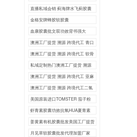
RIPUST
直播私域会销 蓟海牌水飞蓟胶囊
保肝护肝产品含量高效
金格安牌蜂胶软胶囊
血康胶囊批文双功效背书强大
澳洲工厂提货 溯源 跨境代工 青口
素透骨草
澳洲工厂提货 溯源 跨境代工 软骨
粉氨基葡
私域定制热门澳洲工厂提货 溯源
跨境代工
澳洲工厂提货 溯源 跨境代工 亚麻
籽油纳
澳洲工厂提货 溯源 跨境代工二氢
槲皮素复合固体饮料
美国原装进口TOMSTER 茄子粉
胶原蛋白多肽复合
虾青素胶囊功效抗氧HUA夏青素
保健品厂家批发代理加
姜黄素有机胶囊批发美国工厂提货
溯源 跨境代工
月见草软胶囊批发代理加盟厂家