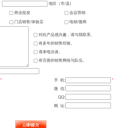
地区（市/县)
商业批发
会议营销
门店销售/体验店
电销/微商
对此产品感兴趣，请与我联系。
有多年的销售经验。
请来电洽谈。
有完善的销售网络与队伍。
*
手 机:
*
微 信:
QQ:
网 址: