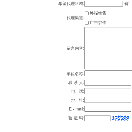
希望代理区域:
省
*
终端销售
代理渠道:
广告炒作
留言内容:
单位名称:
联 系 人:
电 话:
地 址:
E - mail:
验 证 码: