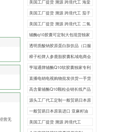
美国工厂提货 溯源 跨境代工 海棠
叶竹叶黄酮
美国工厂提货 溯源 跨境代工 茄子
粉胶原蛋白
美国工厂提货 溯源 跨境代工 二氢
槲皮素复合固
辅酶q10胶囊可定制大包现货独家
专利
透明质酸钠胶原蛋白肽饮品（口服
玻尿酸）私域流量小程
樟子松牌人参鹿胎胶囊私域电商会
销
亨瑞通牌辅酶Q10软胶囊独家专利
贴牌现货大包
直播电销电视购物批发供货一手货
源骨关节内服外用氨糖
高含量辅酶Q10颗粒会销长线产品
源头工厂代工定制一般贸易日本原
装进口现货供应GEL
一般贸易日本原装进口 亚麻籽油
地龙蛋白纳豆凝胶糖果
经营无
美国工厂提货 溯源 跨境代工
GEMOOTE