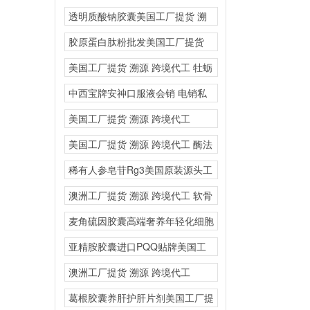
源头厂家保健品OEM
透明质酸钠胶囊美国工厂提货 溯
源 跨境代工
胶原蛋白肽粉批发美国工厂提货
溯源 跨境代工
美国工厂提货 溯源 跨境代工 牡蛎
片人参三鞭美
中西宝牌安神口服液会销 电销私
域
美国工厂提货 溯源 跨境代工
NMN美国原装进
美国工厂提货 溯源 跨境代工 酶法
nmn烟酰胺
稀有人参皂苷Rg3美国原装源头工
厂营养膳食补充剂海
澳洲工厂提货 溯源 跨境代工 软骨
粉氨基葡
麦角硫因胶囊高端奢养年轻化细胞
线粒贴牌美国源头厂家
亚精胺胶囊进口PQQ贴牌美国工
厂提货 溯源 跨
澳洲工厂提货 溯源 跨境代工
BDNF脑源性神
葛根胶囊养肝护肝片剂美国工厂提