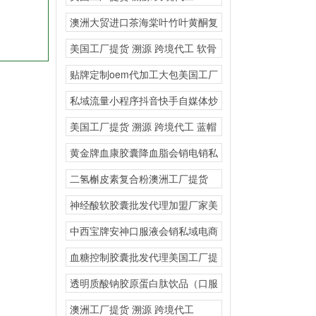
AKG·EGT
澳洲大贸进口茶海棠叶竹叶黄酮复
合固体饮料高含量定制
美国工厂提货 溯源 跨境代工 软骨
粉氨基葡萄
贴牌定制oem代加工大包美国工厂
提货 溯源 跨
私域流量小程序抖音快手自媒体炒
作电销爆款蜂胶软胶囊
美国工厂提货 溯源 跨境代工 蓝帽
热门爆品直
黄金牌血康胶囊降血脂会销电销私
域直播
二氢槲皮素复合粉澳洲工厂提货
溯源 跨境代工会
神经酸软胶囊批发代理加盟厂家美
国源头厂家保健品贴牌
中西宝牌安神口服液会销私域电商
直播
血糖控制胶囊批发代理美国工厂提
货 溯源 跨境代
透明质酸钠胶原蛋白肽饮品（口服
玻尿酸）定制一站式O
澳洲工厂提货 溯源 跨境代工