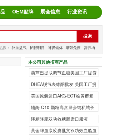
产品
OEM贴牌
展会信息
行业资讯
热搜：
补血益气
护眼明目
补肾健体
增强免疫
营养均
衡
减缓疲劳
本公司其他招商产品
葫芦巴提取调节血糖美国工厂提货
溯源 跨境代工
DHEA脱氢表雄酮批发 美国工厂提
货 溯源 跨
美国原装进口AKG·EGT榆黄蘑复
合粉海外源头工厂
辅酶 Q10 颗粒高含量会销私域长
线产品
降糖降脂双功效糖脂康口服液
黄金牌血康胶囊批文双功效血脂血
压有效果走长线私域会