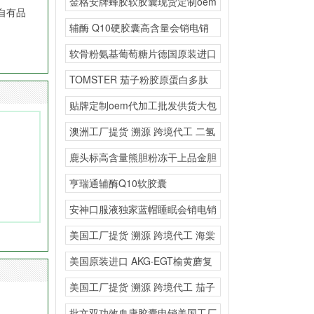
金格安牌蜂胶软胶囊现货定制oem
自有品
大包提高免疫力首选
辅酶 Q10硬胶囊高含量会销电销
私域
软骨粉氨基葡萄糖片德国原装进口
源头工厂一般贸易抖音
TOMSTER 茄子粉胶原蛋白多肽
复合粉海外源头工
贴牌定制oem代加工批发供货大包
广播电视购物直播供
澳洲工厂提货 溯源 跨境代工 二氢
槲皮素复合固体饮
鹿头标高含量熊胆粉冻干上品金胆
直播私域会销
亨瑞通辅酶Q10软胶囊
安神口服液独家蓝帽睡眠会销电销
私域
美国工厂提货 溯源 跨境代工 海棠
叶竹叶黄酮
美国原装进口 AKG·EGT榆黄蘑复
合粉海外源头工
美国工厂提货 溯源 跨境代工 茄子
粉胶原蛋白
批文双功效血康胶囊电销美国工厂