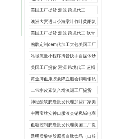
提货 溯源 跨境
美国工厂提货 溯源 跨境代工
AKG·EGT
澳洲大贸进口茶海棠叶竹叶黄酮复
合固体饮料高含量定制
美国工厂提货 溯源 跨境代工 软骨
粉氨基葡萄
贴牌定制oem代加工大包美国工厂
提货 溯源 跨
私域流量小程序抖音快手自媒体炒
作电销爆款蜂胶软胶囊
美国工厂提货 溯源 跨境代工 蓝帽
热门爆品直
黄金牌血康胶囊降血脂会销电销私
域直播
二氢槲皮素复合粉澳洲工厂提货
溯源 跨境代工会
神经酸软胶囊批发代理加盟厂家美
国源头厂家保健品贴牌
中西宝牌安神口服液会销私域电商
直播
血糖控制胶囊批发代理美国工厂提
货 溯源 跨境代
透明质酸钠胶原蛋白肽饮品（口服