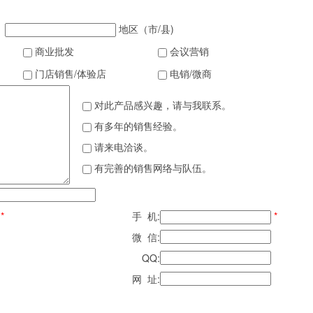
地区（市/县)
商业批发
会议营销
门店销售/体验店
电销/微商
对此产品感兴趣，请与我联系。
有多年的销售经验。
请来电洽谈。
有完善的销售网络与队伍。
*
手 机:
*
微 信:
QQ:
网 址: