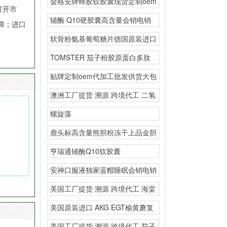
金格安牌蜂胶软胶囊现货定制oem
打开市
大包提高免疫力首选
辅酶 Q10硬胶囊高含量会销电销
障；进口
私域
软骨粉氨基葡萄糖片德国原装进口
源头工厂一般贸易抖音
TOMSTER 茄子粉胶原蛋白多肽
复合粉海外源头工
贴牌定制oem代加工批发供货大包
广播电视购物直播供
澳洲工厂提货 溯源 跨境代工 二氢
槲皮素复合固体饮
螺旋藻
鹿头标高含量熊胆粉冻干上品金胆
直播私域会销
亨瑞通辅酶Q10软胶囊
安神口服液独家蓝帽睡眠会销电销
私域
美国工厂提货 溯源 跨境代工 海棠
叶竹叶黄酮
美国原装进口 AKG·EGT榆黄蘑复
合粉海外源头工
美国工厂提货 溯源 跨境代工 茄子