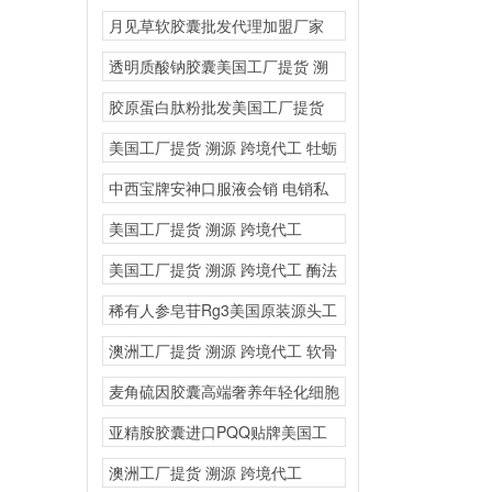
溯源 跨境代工
月见草软胶囊批发代理加盟厂家
源头厂家保健品OEM
透明质酸钠胶囊美国工厂提货 溯
源 跨境代工
胶原蛋白肽粉批发美国工厂提货
溯源 跨境代工
美国工厂提货 溯源 跨境代工 牡蛎
片人参三鞭美
中西宝牌安神口服液会销 电销私
域
美国工厂提货 溯源 跨境代工
NMN美国原装进
美国工厂提货 溯源 跨境代工 酶法
nmn烟酰胺
稀有人参皂苷Rg3美国原装源头工
厂营养膳食补充剂海
澳洲工厂提货 溯源 跨境代工 软骨
粉氨基葡
麦角硫因胶囊高端奢养年轻化细胞
线粒贴牌美国源头厂家
亚精胺胶囊进口PQQ贴牌美国工
厂提货 溯源 跨
澳洲工厂提货 溯源 跨境代工