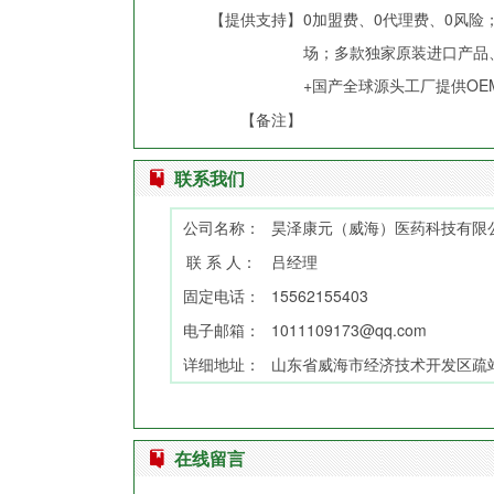
【提供支持】
0加盟费、0代理费、0风
场；多款独家原装进口产品
+国产全球源头工厂提供OE
【备注】
联系我们
公司名称：
昊泽康元（威海）医药科技有限
联 系 人：
吕经理
固定电话：
15562155403
电子邮箱：
1011109173@qq.com
详细地址：
山东省威海市经济技术开发区疏站路
在线留言