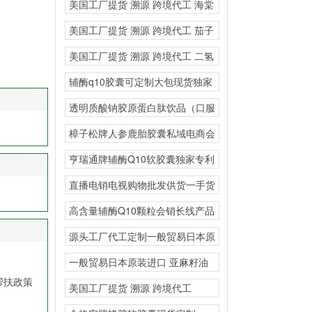
美国工厂提货 溯源 跨境代工 海棠
叶竹叶黄酮
美国工厂提货 溯源 跨境代工 茄子
粉胶原蛋白
美国工厂提货 溯源 跨境代工 二氢
槲皮素复合固
辅酶q10胶囊可定制大包现货独家
专利
透明质酸钠胶原蛋白肽饮品（口服
玻尿酸）私域流量小程
樟子松牌人参鹿胎胶囊私域电商会
销
亨瑞通牌辅酶Q10软胶囊独家专利
贴牌现货大包
直播电销电视购物批发供货一手货
源骨关节内服外用氨糖
高含量辅酶Q10颗粒会销长线产品
源头工厂代工定制一般贸易日本原
装进口现货供应GEL
一般贸易日本原装进口 亚麻籽油
地龙蛋白纳豆凝胶糖果
帮扶政策
美国工厂提货 溯源 跨境代工
GEMOOTE