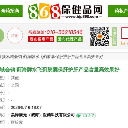
膏药招商
药妆
直播私域会销 蓟海牌水飞蓟胶囊保肝护肝产品含量高效果好
域会销 蓟海牌水飞蓟胶囊保肝护肝产品含量高效果好
型】：其他
域】：全国
号】：
保】：-
间】：
2026/8/7 6:18:07
称】：
昊泽康元（威海）医药科技有限公司
型】：硬胶囊