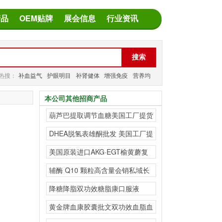
产品
OEM贴牌
展会信息
行业资讯
热搜：
补血益气
护眼明目
补肾健体
增强免疫
营养均
衡
减缓疲劳
本公司其他招商产品
葫芦巴提取调节血糖美国工厂提货
溯源 跨境代工
DHEA脱氢表雄酮批发 美国工厂提
货 溯源 跨
美国原装进口AKG·EGT榆黄蘑复
合粉海外源头工厂
辅酶 Q10 颗粒高含量会销私域长
线产品
降糖降脂双功效糖脂康口服液
黄金牌血康胶囊批文双功效血脂血
压有效果走长线私域会