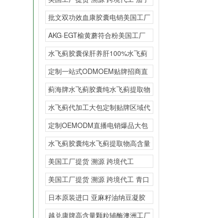
粉胶原蛋白
批文双功效血康胶囊电销美国工厂
提货 溯源 跨境
AKG·EGT榆黄蘑符合粉美国工厂
提货 溯源
水飞蓟胶囊保肝养肝100%水飞蓟
提取物代加工大包贴
定制一站式ODMOEM贴牌招商直
销直播热销区域保护
蓟海牌水飞蓟胶囊纯水飞蓟提取物
高含量会销私域爆品
水飞蓟代加工大包定制贴牌区域代
理
定制OEMODM直播电销爆品大包
一般贸易美国原装进
水飞蓟胶囊纯水飞蓟提取物高含量
多规格OEM贴牌OD
美国工厂提货 溯源 跨境代工
AKG·EG
美国工厂提货 溯源 跨境代工 青口
素透骨草
日本原装进口 亚麻籽油纳豆凝胶
糖果一般贸易oem一
越兑康牌高含量颗粒辅酶澳洲工厂