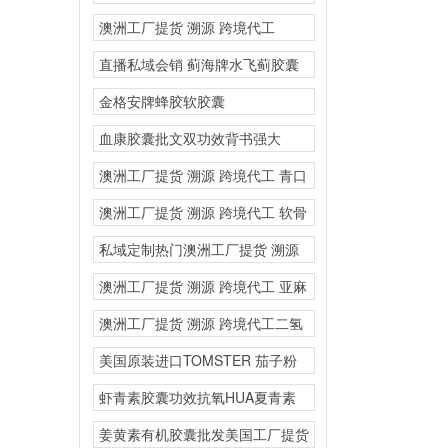
玻尿酸）定制一站式O
澳洲工厂提货 溯源 跨境代工
RIPUST
直播私域会销 蓟海牌水飞蓟胶囊
保肝护肝产品含量高效
金格安牌蜂胶软胶囊
血康胶囊批文双功效背书强大
澳洲工厂提货 溯源 跨境代工 青口
素透骨草
澳洲工厂提货 溯源 跨境代工 软骨
粉氨基葡
私域定制热门澳洲工厂提货 溯源
跨境代工
澳洲工厂提货 溯源 跨境代工 亚麻
籽油纳
澳洲工厂提货 溯源 跨境代工二氢
槲皮素复合固体饮料
美国原装进口TOMSTER 茄子粉
胶原蛋白多肽复合
虾青素胶囊功效抗氧HUA夏青素
保健品厂家批发代理加
姜黄素有机胶囊批发美国工厂提货