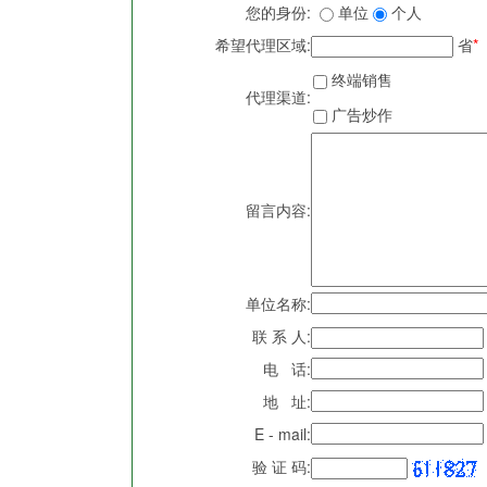
您的身份:
单位
个人
希望代理区域:
省
*
终端销售
代理渠道:
广告炒作
留言内容:
单位名称:
联 系 人:
电 话:
地 址:
E - mail:
验 证 码: