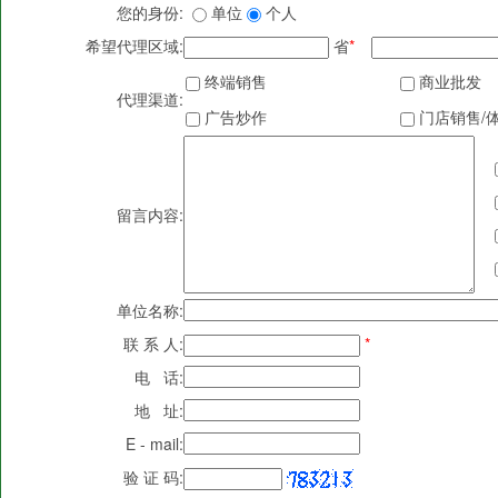
您的身份:
单位
个人
希望代理区域:
省
*
终端销售
商业批发
代理渠道:
广告炒作
门店销售/
留言内容:
单位名称:
联 系 人:
*
电 话:
地 址:
E - mail:
验 证 码: