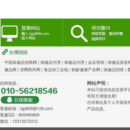
中国保健品招商网
|
保健品代理 |
保健品代理 |
会议营销
|
保健品批发网
健品网
|
虎网医药网
|
食品加工在线
|
蚂蚁健康产业网
|
保健品招商
|
网站声明：
招商热线：
本站只提供信息交易平
求双方谨慎交易!
任何单位及个人不得发
客服邮箱：bjp868@126.com
产品信息。
客服QQ：865980869
微信：15313272312