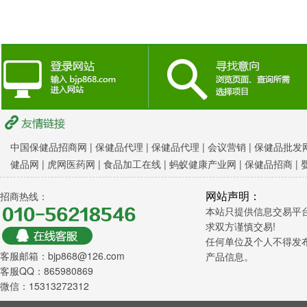
中国保健品招商网
|
保健品代理 |
保健品代理 |
会议营销
|
保健品批发网
健品网
|
虎网医药网
|
食品加工在线
|
蚂蚁健康产业网
|
保健品招商
|
网站声明：
招商热线：
本站只提供信息交易平
求双方谨慎交易!
任何单位及个人不得发
客服邮箱：bjp868@126.com
产品信息。
客服QQ：865980869
微信：15313272312