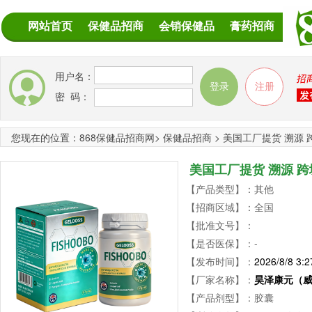
网站首页
保健品招商
会销保健品
膏药招商
用户名：
密 码：
您现在的位置：
868保健品招商网
>
保健品招商
>
美国工厂提货 溯源
域 直播电销
美国工厂提货 溯源 
【产品类型】：其他
定制供应会销私域 直
【招商区域】：全国
【批准文号】：
【是否医保】：-
【发布时间】：
2026/8/8 3:2
【厂家名称】：
昊泽康元（
【产品剂型】：胶囊