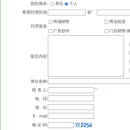
您的身份:
单位
个人
希望代理区域:
省
*
终端销售
商业批发
代理渠道:
广告炒作
门店销售/
留言内容:
单位名称:
联 系 人:
*
电 话:
地 址:
E - mail:
验 证 码: