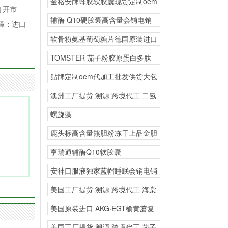
金格安牌蜂胶软胶囊现货定制oem
打开市
大包提高免疫力首选
辅酶 Q10硬胶囊高含量会销电销
障；进口
私域
软骨粉氨基葡萄糖片德国原装进口
源头工厂一般贸易抖音
TOMSTER 茄子粉胶原蛋白多肽
复合粉海外源头工
贴牌定制oem代加工批发供货大包
广播电视购物直播供
澳洲工厂提货 溯源 跨境代工 二氢
槲皮素复合固体饮
螺旋藻
鹿头标高含量熊胆粉冻干上品金胆
直播私域会销
亨瑞通辅酶Q10软胶囊
安神口服液独家蓝帽睡眠会销电销
私域
美国工厂提货 溯源 跨境代工 海棠
叶竹叶黄酮
美国原装进口 AKG·EGT榆黄蘑复
合粉海外源头工
美国工厂提货 溯源 跨境代工 茄子