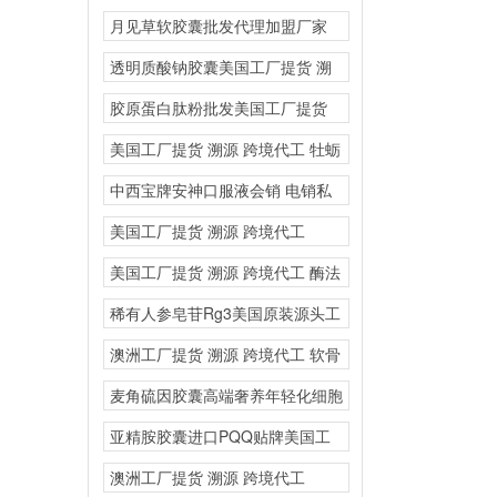
溯源 跨境代工
月见草软胶囊批发代理加盟厂家
源头厂家保健品OEM
透明质酸钠胶囊美国工厂提货 溯
源 跨境代工
胶原蛋白肽粉批发美国工厂提货
溯源 跨境代工
美国工厂提货 溯源 跨境代工 牡蛎
片人参三鞭美
中西宝牌安神口服液会销 电销私
域
美国工厂提货 溯源 跨境代工
NMN美国原装进
美国工厂提货 溯源 跨境代工 酶法
nmn烟酰胺
稀有人参皂苷Rg3美国原装源头工
厂营养膳食补充剂海
澳洲工厂提货 溯源 跨境代工 软骨
粉氨基葡
麦角硫因胶囊高端奢养年轻化细胞
线粒贴牌美国源头厂家
亚精胺胶囊进口PQQ贴牌美国工
厂提货 溯源 跨
澳洲工厂提货 溯源 跨境代工