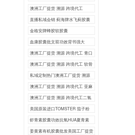
玻尿酸）定制一站式O
澳洲工厂提货 溯源 跨境代工
RIPUST
直播私域会销 蓟海牌水飞蓟胶囊
保肝护肝产品含量高效
金格安牌蜂胶软胶囊
血康胶囊批文双功效背书强大
澳洲工厂提货 溯源 跨境代工 青口
素透骨草
澳洲工厂提货 溯源 跨境代工 软骨
粉氨基葡
私域定制热门澳洲工厂提货 溯源
跨境代工
澳洲工厂提货 溯源 跨境代工 亚麻
籽油纳
澳洲工厂提货 溯源 跨境代工二氢
槲皮素复合固体饮料
美国原装进口TOMSTER 茄子粉
胶原蛋白多肽复合
虾青素胶囊功效抗氧HUA夏青素
保健品厂家批发代理加
姜黄素有机胶囊批发美国工厂提货