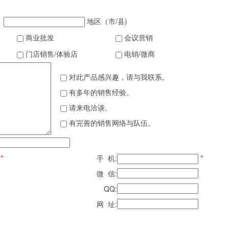
地区（市/县)
商业批发
会议营销
门店销售/体验店
电销/微商
对此产品感兴趣，请与我联系。
有多年的销售经验。
请来电洽谈。
有完善的销售网络与队伍。
*
手 机:
*
微 信:
QQ:
网 址: