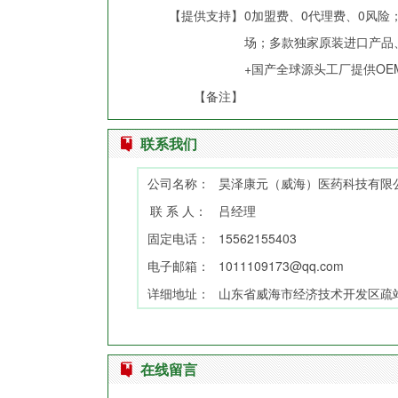
【提供支持】
0加盟费、0代理费、0风
场；多款独家原装进口产品
+国产全球源头工厂提供OE
【备注】
联系我们
公司名称：
昊泽康元（威海）医药科技有限
联 系 人：
吕经理
固定电话：
15562155403
电子邮箱：
1011109173@qq.com
详细地址：
山东省威海市经济技术开发区疏站路
在线留言