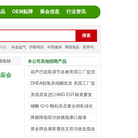
产品
OEM贴牌
展会信息
行业资讯
热搜：
补血益气
护眼明目
补肾健体
增强免疫
营养均
衡
减缓疲劳
域电销
本公司其他招商产品
葫芦巴提取调节血糖美国工厂提货
供应会
溯源 跨境代工
DHEA脱氢表雄酮批发 美国工厂提
货 溯源 跨
美国原装进口AKG·EGT榆黄蘑复
合粉海外源头工厂
辅酶 Q10 颗粒高含量会销私域长
线产品
降糖降脂双功效糖脂康口服液
黄金牌血康胶囊批文双功效血脂血
压有效果走长线私域会