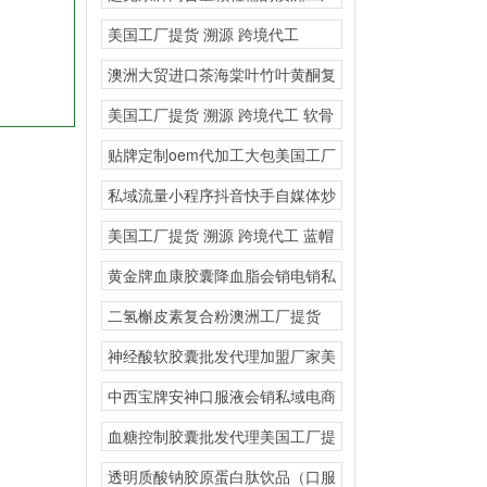
提货 溯源 跨境
美国工厂提货 溯源 跨境代工
AKG·EGT
澳洲大贸进口茶海棠叶竹叶黄酮复
合固体饮料高含量定制
美国工厂提货 溯源 跨境代工 软骨
粉氨基葡萄
贴牌定制oem代加工大包美国工厂
提货 溯源 跨
私域流量小程序抖音快手自媒体炒
作电销爆款蜂胶软胶囊
美国工厂提货 溯源 跨境代工 蓝帽
热门爆品直
黄金牌血康胶囊降血脂会销电销私
域直播
二氢槲皮素复合粉澳洲工厂提货
溯源 跨境代工会
神经酸软胶囊批发代理加盟厂家美
国源头厂家保健品贴牌
中西宝牌安神口服液会销私域电商
直播
血糖控制胶囊批发代理美国工厂提
货 溯源 跨境代
透明质酸钠胶原蛋白肽饮品（口服