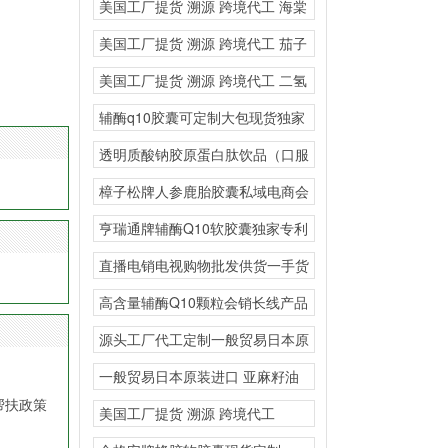
美国工厂提货 溯源 跨境代工 海棠
叶竹叶黄酮
美国工厂提货 溯源 跨境代工 茄子
粉胶原蛋白
美国工厂提货 溯源 跨境代工 二氢
槲皮素复合固
辅酶q10胶囊可定制大包现货独家
专利
透明质酸钠胶原蛋白肽饮品（口服
玻尿酸）私域流量小程
樟子松牌人参鹿胎胶囊私域电商会
销
亨瑞通牌辅酶Q10软胶囊独家专利
贴牌现货大包
直播电销电视购物批发供货一手货
源骨关节内服外用氨糖
高含量辅酶Q10颗粒会销长线产品
源头工厂代工定制一般贸易日本原
装进口现货供应GEL
一般贸易日本原装进口 亚麻籽油
地龙蛋白纳豆凝胶糖果
帮扶政策
美国工厂提货 溯源 跨境代工
GEMOOTE