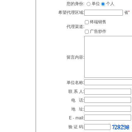
您的身份:
单位
个人
希望代理区域:
省
*
终端销售
代理渠道:
广告炒作
留言内容:
单位名称:
联 系 人:
电 话:
地 址:
E - mail:
验 证 码: