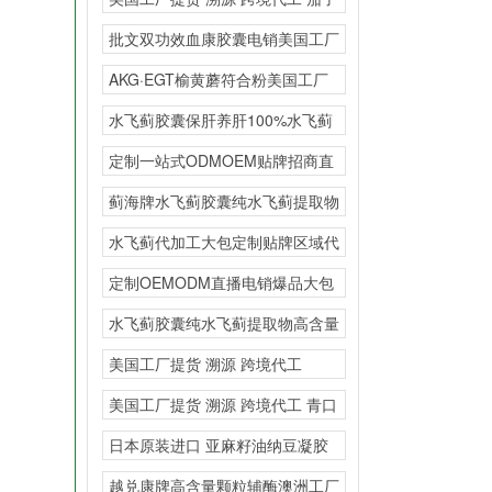
粉胶原蛋白
批文双功效血康胶囊电销美国工厂
提货 溯源 跨境
AKG·EGT榆黄蘑符合粉美国工厂
提货 溯源
水飞蓟胶囊保肝养肝100%水飞蓟
提取物代加工大包贴
定制一站式ODMOEM贴牌招商直
销直播热销区域保护
蓟海牌水飞蓟胶囊纯水飞蓟提取物
高含量会销私域爆品
水飞蓟代加工大包定制贴牌区域代
理
定制OEMODM直播电销爆品大包
一般贸易美国原装进
水飞蓟胶囊纯水飞蓟提取物高含量
多规格OEM贴牌OD
美国工厂提货 溯源 跨境代工
AKG·EG
美国工厂提货 溯源 跨境代工 青口
素透骨草
日本原装进口 亚麻籽油纳豆凝胶
糖果一般贸易oem一
越兑康牌高含量颗粒辅酶澳洲工厂