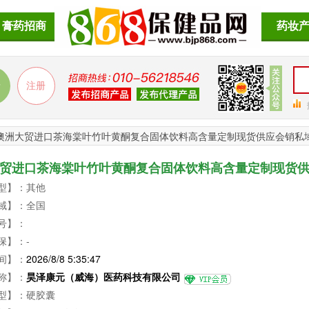
膏药招商
药妆
澳洲大贸进口茶海棠叶竹叶黄酮复合固体饮料高含量定制现货供应会销私
贸进口茶海棠叶竹叶黄酮复合固体饮料高含量定制现货
型】：其他
电销
域】：全国
号】：
保】：-
间】：
2026/8/8 5:35:47
称】：
昊泽康元（威海）医药科技有限公司
型】：硬胶囊