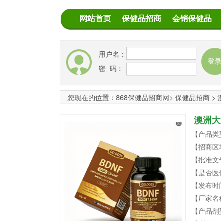
网站首页
保健品招商
会销保健品
用户名：
密 码：
您现在的位置：
868保健品招商网
>
保健品招商
>
澳洲大
【产品类
销私域
【招商区
【批准文
【是否医
【发布时
【厂家名
【产品剂