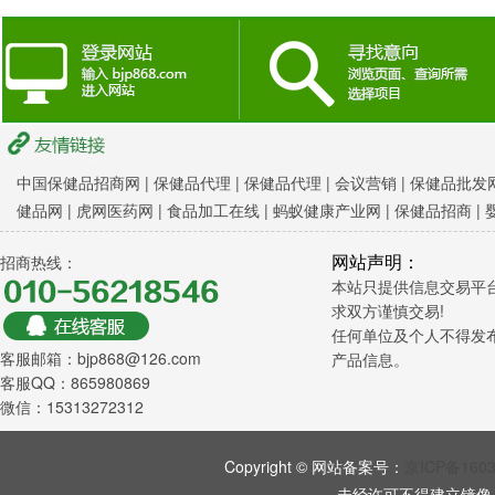
中国保健品招商网
|
保健品代理 |
保健品代理 |
会议营销
|
保健品批发网
健品网
|
虎网医药网
|
食品加工在线
|
蚂蚁健康产业网
|
保健品招商
|
网站声明：
招商热线：
本站只提供信息交易平
求双方谨慎交易!
任何单位及个人不得发
客服邮箱：bjp868@126.com
产品信息。
客服QQ：865980869
微信：15313272312
Copyright © 网站备案号：
京ICP备160
未经许可不得建立镜像