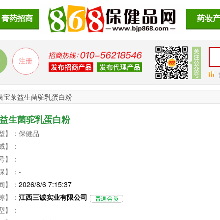
膏药招商
药妆
茵宝莱益生菌驼乳蛋白粉
益生菌驼乳蛋白粉
型】：保健品
域】：
号】：
保】：-
间】：
2026/8/6 7:15:37
称】：
江西三诚实业有限公司
型】：