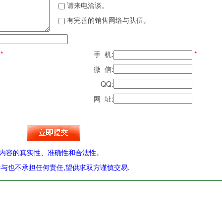
请来电洽谈。
有完善的销售网络与队伍。
*
手 机:
*
微 信:
QQ:
网 址:
内容的真实性、准确性和合法性。
与也不承担任何责任,望供求双方谨慎交易.