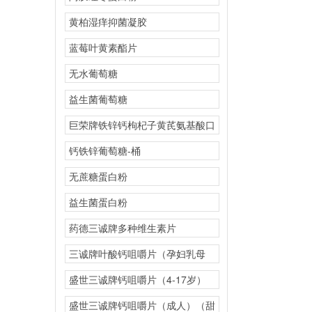
黄柏湿痒抑菌凝胶
蓝莓叶黄素酯片
无水葡萄糖
益生菌葡萄糖
巨荣牌铁锌钙枸杞子黄芪氨基酸口
服液
钙铁锌葡萄糖-桶
无蔗糖蛋白粉
益生菌蛋白粉
药德三诚牌多种维生素片
三诚牌叶酸钙咀嚼片（孕妇乳母
型）
盛世三诚牌钙咀嚼片（4-17岁）
（橘子味）
盛世三诚牌钙咀嚼片（成人）（甜