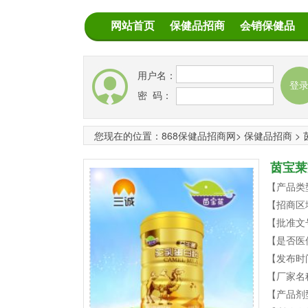
网站首页
保健品招商
会销保健品
用户名：
密 码：
您现在的位置：
868保健品招商网
>
保健品招商
>
茵宝莱
【产品类
【招商区
【批准文
【是否医
【发布时
【厂家名
【产品剂