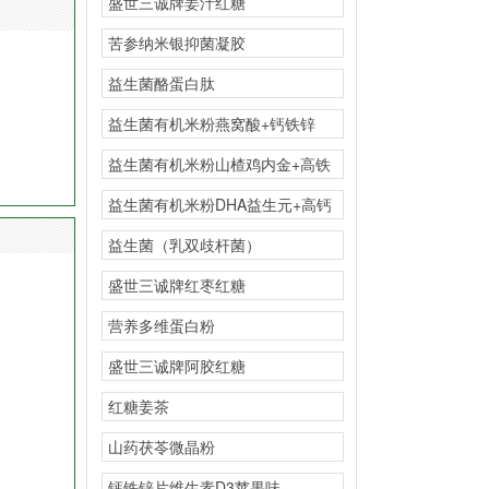
盛世三诚牌姜汁红糖
苦参纳米银抑菌凝胶
益生菌酪蛋白肽
益生菌有机米粉燕窝酸+钙铁锌
益生菌有机米粉山楂鸡内金+高铁
益生菌有机米粉DHA益生元+高钙
益生菌（乳双歧杆菌）
盛世三诚牌红枣红糖
营养多维蛋白粉
盛世三诚牌阿胶红糖
红糖姜茶
山药茯苓微晶粉
钙铁锌片维生素D3苹果味