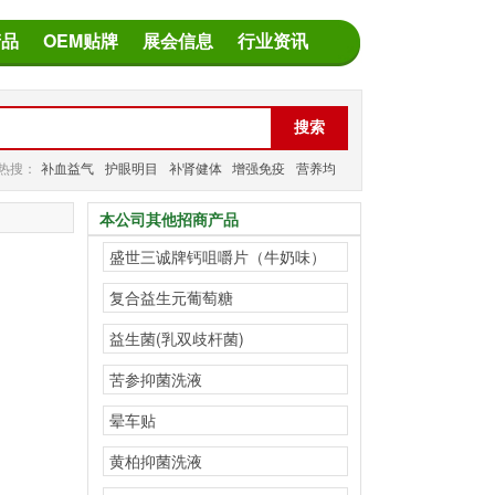
产品
OEM贴牌
展会信息
行业资讯
热搜：
补血益气
护眼明目
补肾健体
增强免疫
营养均
衡
减缓疲劳
本公司其他招商产品
盛世三诚牌钙咀嚼片（牛奶味）
复合益生元葡萄糖
益生菌(乳双歧杆菌)
苦参抑菌洗液
晕车贴
黄柏抑菌洗液