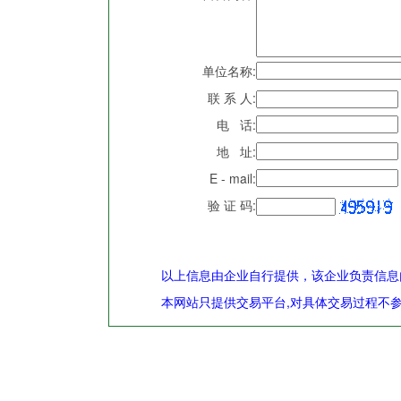
单位名称:
联 系 人:
电 话:
地 址:
E - mail:
验 证 码:
以上信息由企业自行提供，该企业负责信息
本网站只提供交易平台,对具体交易过程不参