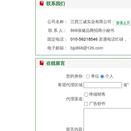
联系我们
公司名称：
江西三诚实业有限公司
联 系 人：
868保健品网招商小秘书
固定电话：
010-56218546
若遇电话忙碌，
电子邮箱：
bjp868@126.com
在线留言
您的身份:
单位
个人
希望代理区域:
省
*
终端销售
代理渠道:
广告炒作
留言内容: