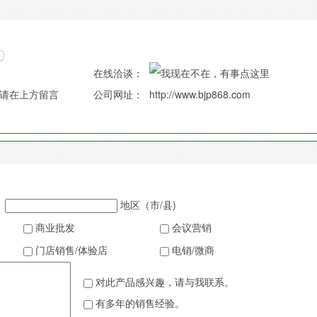
在线洽谈：
请在上方留言
公司网址：
http://www.bjp868.com
地区（市/县)
商业批发
会议营销
门店销售/体验店
电销/微商
对此产品感兴趣，请与我联系。
有多年的销售经验。