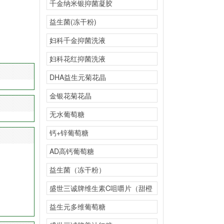
千金纳米银抑菌凝胶
益生菌(冻干粉)
妇科千金抑菌洗液
妇科花红抑菌洗液
DHA益生元菊花晶
金银花菊花晶
无水葡萄糖
钙+锌葡萄糖
AD高钙葡萄糖
益生菌（冻干粉）
盛世三诚牌维生素C咀嚼片（甜橙
味）
益生元多维葡萄糖