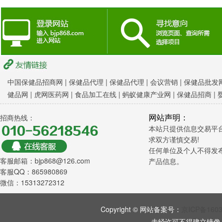
中国保健品招商网
|
保健品代理 |
保健品代理 |
会议营销
|
保健品批发网
健品网
|
虎网医药网
|
食品加工在线
|
蚂蚁健康产业网
|
保健品招商
|
网站声明：
招商热线：
本站只提供信息交易平
求双方谨慎交易!
任何单位及个人不得发
客服邮箱：bjp868@126.com
产品信息。
客服QQ：865980869
微信：15313272312
Copyright © 网站备案号：
京ICP备160
未经许可不得建立镜像