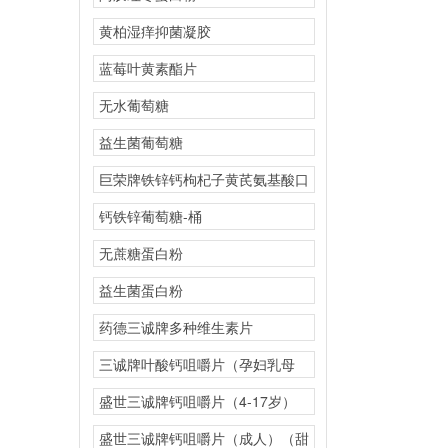
黄柏湿痒抑菌凝胶
蓝莓叶黄素酯片
无水葡萄糖
益生菌葡萄糖
巨荣牌铁锌钙枸杞子黄芪氨基酸口
服液
钙铁锌葡萄糖-桶
无蔗糖蛋白粉
益生菌蛋白粉
药德三诚牌多种维生素片
三诚牌叶酸钙咀嚼片（孕妇乳母
型）
盛世三诚牌钙咀嚼片（4-17岁）
（橘子味）
盛世三诚牌钙咀嚼片（成人）（甜