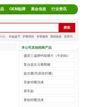
产品
OEM贴牌
展会信息
行业资讯
热搜：
补血益气
护眼明目
补肾健体
增强免疫
营养均
衡
减缓疲劳
本公司其他招商产品
盛世三诚牌钙咀嚼片（牛奶味）
复合益生元葡萄糖
益生菌(乳双歧杆菌)
苦参抑菌洗液
晕车贴
黄柏抑菌洗液