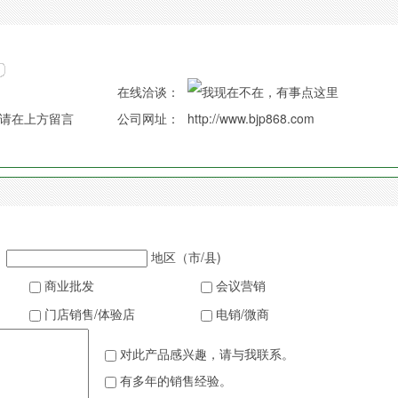
在线洽谈：
请在上方留言
公司网址：
http://www.bjp868.com
地区（市/县)
商业批发
会议营销
门店销售/体验店
电销/微商
对此产品感兴趣，请与我联系。
有多年的销售经验。