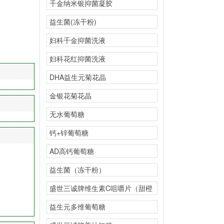
千金纳米银抑菌凝胶
益生菌(冻干粉)
妇科千金抑菌洗液
妇科花红抑菌洗液
DHA益生元菊花晶
金银花菊花晶
无水葡萄糖
钙+锌葡萄糖
AD高钙葡萄糖
益生菌（冻干粉）
盛世三诚牌维生素C咀嚼片（甜橙
味）
益生元多维葡萄糖