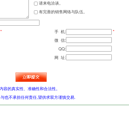
请来电洽谈。
有完善的销售网络与队伍。
*
手 机:
*
微 信:
QQ:
网 址:
内容的真实性、准确性和合法性。
与也不承担任何责任,望供求双方谨慎交易.