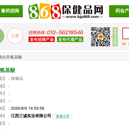
膏药招商
药妆
蛹虫草氨基酸
氨基酸
型】：保健品
域】：
号】：
保】：-
间】：
2026/8/6 16:59:56
称】：
江西三诚实业有限公司
型】：