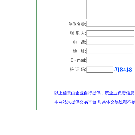
单位名称:
联 系 人:
电 话:
地 址:
E - mail:
验 证 码:
以上信息由企业自行提供，该企业负责信息
本网站只提供交易平台,对具体交易过程不参