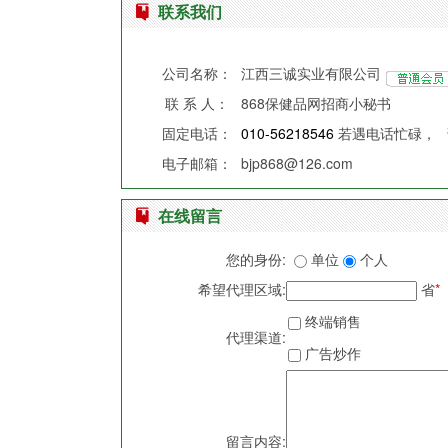
联系我们
公司名称：
江西三诚实业有限公司
联 系 人：
868保健品网招商小秘书
固定电话：
010-56218546
若遇电话忙碌，
电子邮箱：
bjp868@126.com
在线留言
您的身份:
单位
个人
希望代理区域:
省
*
终端销售
代理渠道:
广告炒作
留言内容: