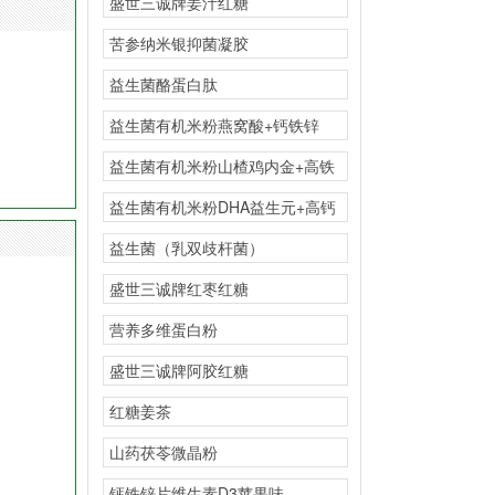
盛世三诚牌姜汁红糖
苦参纳米银抑菌凝胶
益生菌酪蛋白肽
益生菌有机米粉燕窝酸+钙铁锌
益生菌有机米粉山楂鸡内金+高铁
益生菌有机米粉DHA益生元+高钙
益生菌（乳双歧杆菌）
盛世三诚牌红枣红糖
营养多维蛋白粉
盛世三诚牌阿胶红糖
红糖姜茶
山药茯苓微晶粉
钙铁锌片维生素D3苹果味