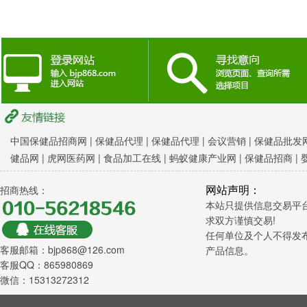
中国保健品招商网
|
保健品代理 |
保健品代理 |
会议营销
|
保健品批发网
健品网
|
虎网医药网
|
食品加工在线
|
蚂蚁健康产业网
|
保健品招商
|
网站声明：
招商热线：
本站只提供信息交易平
求双方谨慎交易!
任何单位及个人不得发
客服邮箱：bjp868@126.com
产品信息。
客服QQ：865980869
微信：15313272312