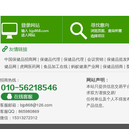
中国保健品招商网
|
保健品代理 |
保健品代理 |
会议营销
|
保健品批发网
健品网
|
虎网医药网
|
食品加工在线
|
蚂蚁健康产业网
|
保健品招商
|
网站声明：
招商热线：
本站只提供信息交易平
求双方谨慎交易!
任何单位及个人不得发
客服邮箱：bjp868@126.com
产品信息。
客服QQ：865980869
微信：15313272312