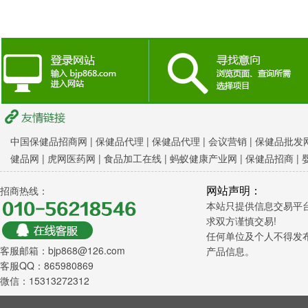
中国保健品招商网
|
保健品代理 |
保健品代理 |
会议营销
|
保健品批发网
健品网
|
虎网医药网
|
食品加工在线
|
蚂蚁健康产业网
|
保健品招商
|
网站声明：
招商热线：
本站只提供信息交易平
求双方谨慎交易!
任何单位及个人不得发
客服邮箱：bjp868@126.com
产品信息。
客服QQ：865980869
微信：15313272312