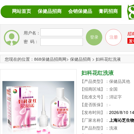
网站首页
保健品招商
会销保健品
膏药招商
用户名：
密 码：
您现在的位置：
868保健品招商网
>
保健品招商
>
妇科花红洗液
妇科花红洗液
【产品类型】：保健品其他
【招商区域】：全国
【批准文号】：消证字
【是否医保】：-
【发布时间】：
2026/8/10 14
【厂家名称】：
上海沁芝生
【产品剂型】：洗液