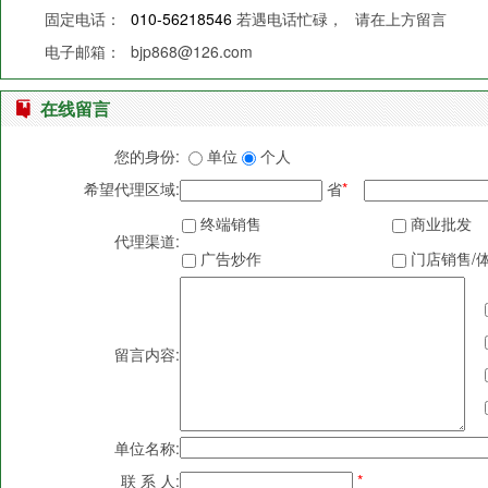
固定电话：
010-56218546
若遇电话忙碌，
请在上方留言
电子邮箱：
bjp868@126.com
在线留言
您的身份:
单位
个人
希望代理区域:
省
*
终端销售
商业批发
代理渠道:
广告炒作
门店销售/
留言内容:
单位名称:
联 系 人:
*