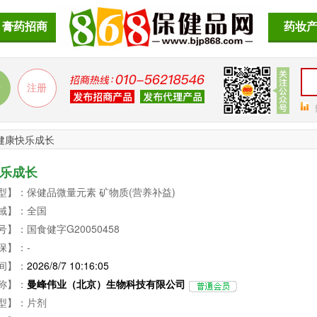
膏药招商
药妆
健康快乐成长
乐成长
型】：保健品微量元素 矿物质(营养补益)
域】：全国
】：国食健字G20050458
保】：-
间】：
2026/8/7 10:16:05
称】：
曼峰伟业（北京）生物科技有限公司
型】：片剂