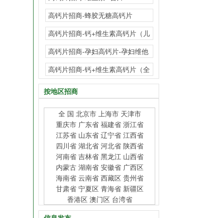
高钙片招商-蜂胶无糖高钙片
高钙片招商-钙+维生素高钙片（儿
童型）
高钙片招商-孕妇高钙片-孕妇维他
高钙片招商-钙+维生素高钙片（全
能型
按地区招商
全 国
北京市
上海市
天津市
重庆市
广东省
福建省
浙江省
江苏省
山东省
辽宁省
江西省
四川省
湖北省
河北省
陕西省
河南省
吉林省
黑龙江
山西省
内蒙古
湖南省
安徽省
广西区
海南省
云南省
西藏区
贵州省
甘肃省
宁夏区
青海省
新疆区
香港区
澳门区
台湾省
信息发布