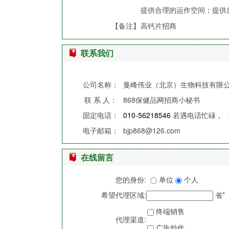
提供合理的运作空间；提供
【备注】
高钙片招商
联系我们
公司名称：
曼峰伟业（北京）生物科技有限
联 系 人：
868保健品网招商小秘书
固定电话：
010-56218546
若遇电话忙碌，
电子邮箱：
bjp868@126.com
在线留言
您的身份:
单位
个人
希望代理区域:
省
*
终端销售
代理渠道:
广告炒作