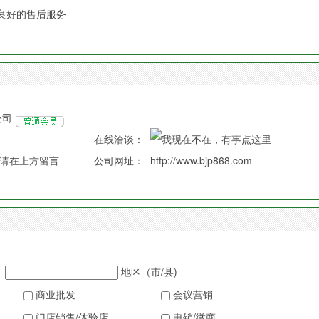
良好的售后服务
公司
在线洽谈：
请在上方留言
公司网址：
http://www.bjp868.com
地区（市/县)
商业批发
会议营销
门店销售/体验店
电销/微商