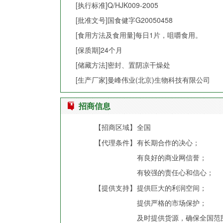
[执行标准]Q/HJK009-2005
[批准文号]国食健字G20050458
[食用方法及食用量]每日1片，咀嚼食用。
[保质期]24个月
[储藏方法]密封、置阴凉干燥处
[生产厂家]曼峰伟业(北京)生物科技有限公司
招商信息
【招商区域】
全国
【代理条件】
有长期合作的决心；
有良好的商业网信誉；
有较强的责任心和信心；
【提供支持】
提供巨大的利润空间；
提供严格的市场保护；
及时提供货源，确保全国范围