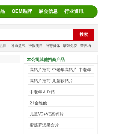
产品
OEM贴牌
展会信息
行业资讯
热搜：
补血益气
护眼明目
补肾健体
增强免疫
营养均
衡
减缓疲劳
本公司其他招商产品
高钙片招商-中老年高钙片-中老年
磷酸脂钙片
高钙片招商-儿童软钙片
中老年ＡＤ钙
21金维他
儿童VC+VE高钙片
蜜炼罗汉果含片