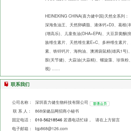
HEINEKING CHINA(喜力健中国)天然全系列：
深海鱼油王、天然卵磷脂、液体钙+D3、葛根(
(增高乐)、儿童鱼油(DHA+EPA)、大豆异
族维生素片、天然维生素E+C、多种维生素片
素、铁锌钙片、海狗油、澳洲袋鼠精(雄风1号)
胺(关节健)、大蒜油(大蒜精)、螺旋藻、珍珠粉
视) ……
联系我们
公司名称：
深圳喜力健生物科技有限公司
联 系 人：
868保健品网招商小秘书
固定电话：
010-56218546
若遇电话忙碌，
请在上方留言
电子邮箱：
bjp868@126.com