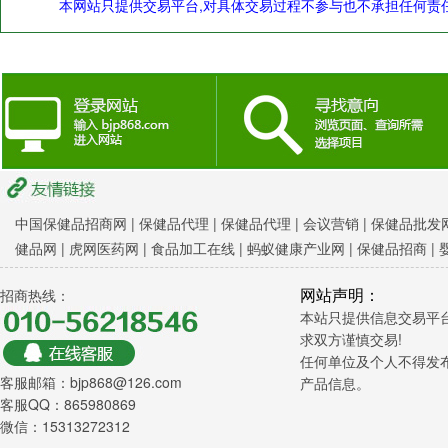
本网站只提供交易平台,对具体交易过程不参与也不承担任何责任
中国保健品招商网
|
保健品代理 |
保健品代理 |
会议营销
|
保健品批发网
健品网
|
虎网医药网
|
食品加工在线
|
蚂蚁健康产业网
|
保健品招商
|
网站声明：
招商热线：
本站只提供信息交易平
求双方谨慎交易!
任何单位及个人不得发
客服邮箱：bjp868@126.com
产品信息。
客服QQ：865980869
微信：15313272312