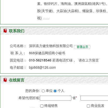
素、铁锌钙片、海狗油、澳洲袋鼠精(雄风1号)
胺(关节健)、大蒜油(大蒜精)、螺旋藻、珍珠粉
视) ……
联系我们
公司名称：
深圳喜力健生物科技有限公司
联 系 人：
868保健品网招商小秘书
固定电话：
010-56218546
若遇电话忙碌，
请在上方留言
电子邮箱：
bjp868@126.com
在线留言
您的身份:
单位
个人
希望代理区域:
省
*
终端销售
商业批发