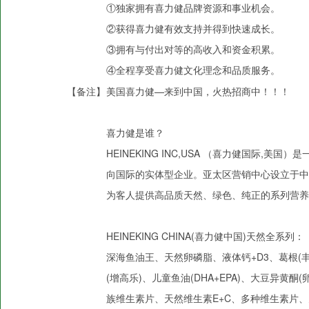
①独家拥有喜力健品牌资源和事业机会。
②获得喜力健有效支持并得到快速成长。
③拥有与付出对等的高收入和资金积累。
④全程享受喜力健文化理念和品质服务。
【备注】
美国喜力健—来到中国，火热招商中！！！
喜力健是谁？
HEINEKING INC,USA （喜力健国际
向国际的实体型企业。亚太区营销中心设立于中
为客人提供高品质天然、绿色、纯正的系列营
HEINEKING CHINA(喜力健中国)天然全系列：
深海鱼油王、天然卵磷脂、液体钙+D3、葛根(
(增高乐)、儿童鱼油(DHA+EPA)、大豆异
族维生素片、天然维生素E+C、多种维生素片