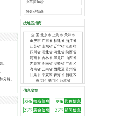
虫草菌丝粉
保健品招商
按地区招商
全 国
北京市
上海市
天津市
重庆市
广东省
福建省
浙江省
江苏省
山东省
辽宁省
江西省
四川省
湖北省
河北省
陕西省
河南省
吉林省
黑龙江
山西省
效。
内蒙古
湖南省
安徽省
广西区
海南省
云南省
西藏区
贵州省
。
甘肃省
宁夏区
青海省
新疆区
和分解。
香港区
澳门区
台湾省
信息发布