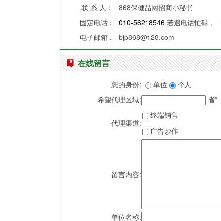
联 系 人：
868保健品网招商小秘书
固定电话：
010-56218546
若遇电话忙碌，
电子邮箱：
bjp868@126.com
在线留言
您的身份:
单位
个人
希望代理区域:
省
*
终端销售
代理渠道:
广告炒作
留言内容:
单位名称: