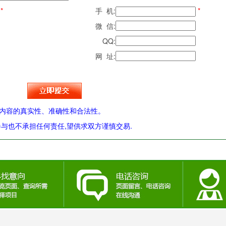
*
手 机:
*
微 信:
QQ:
网 址:
内容的真实性、准确性和合法性。
与也不承担任何责任,望供求双方谨慎交易.