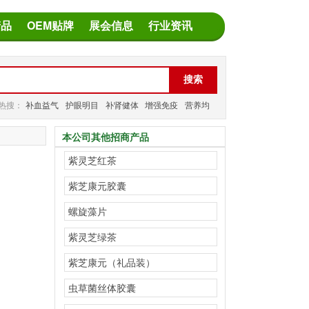
产品
OEM贴牌
展会信息
行业资讯
热搜：
补血益气
护眼明目
补肾健体
增强免疫
营养均
衡
减缓疲劳
本公司其他招商产品
紫灵芝红茶
紫芝康元胶囊
螺旋藻片
紫灵芝绿茶
紫芝康元（礼品装）
虫草菌丝体胶囊