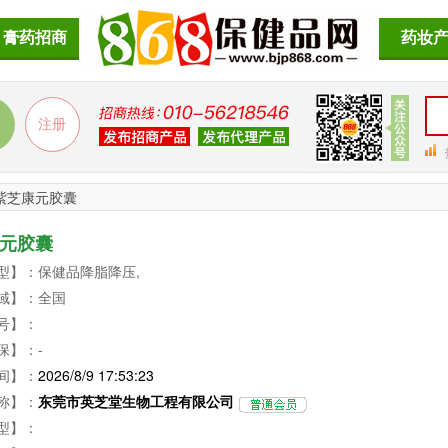
膏药招商
药妆
紫芝康元胶囊
元胶囊
型】：保健品降脂降压,
域】：全国
号】：
保】：-
间】：
2026/8/9 17:53:23
称】：
东莞市英芝堂生物工程有限公司
型】：