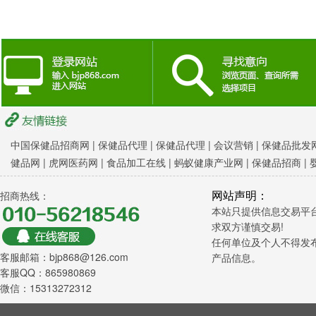
中国保健品招商网
|
保健品代理 |
保健品代理 |
会议营销
|
保健品批发网
健品网
|
虎网医药网
|
食品加工在线
|
蚂蚁健康产业网
|
保健品招商
|
网站声明：
招商热线：
本站只提供信息交易平
求双方谨慎交易!
任何单位及个人不得发
客服邮箱：bjp868@126.com
产品信息。
客服QQ：865980869
微信：15313272312