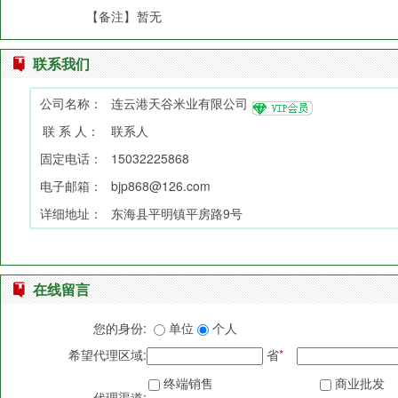
【备注】
暂无
联系我们
公司名称：
连云港天谷米业有限公司
联 系 人：
联系人
固定电话：
15032225868
电子邮箱：
bjp868@126.com
详细地址：
东海县平明镇平房路9号
在线留言
您的身份:
单位
个人
希望代理区域:
省
*
终端销售
商业批发
代理渠道: