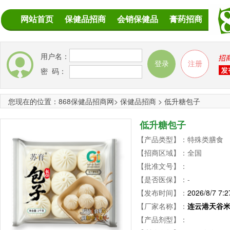
网站首页
保健品招商
会销保健品
膏药招商
用户名：
密 码：
您现在的位置：
868保健品招商网
>
保健品招商
>
低升糖包子
低升糖包子
【产品类型】：特殊类膳食
【招商区域】：全国
【批准文号】：
【是否医保】：-
【发布时间】：
2026/8/7 7:2
【厂家名称】：
连云港天谷
【产品剂型】：