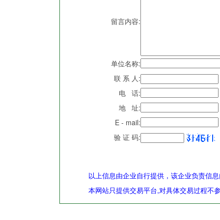
留言内容:
单位名称:
联 系 人:
电 话:
地 址:
E - mail:
验 证 码:
以上信息由企业自行提供，该企业负责信息
本网站只提供交易平台,对具体交易过程不参