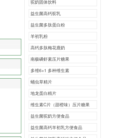
驼奶固体饮料
益生菌高钙驼乳
益生菌多肽蛋白粉
羊初乳粉
高钙多肽梅花鹿奶
南极磷虾素压片糖果
多维6+1 多种维生素
蛹虫草精片
地龙蛋白精片
维生素C片（甜橙味）压片糖果
益生菌驼奶方便食品
益生菌高钙羊初乳方便食品