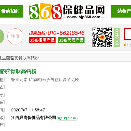
膏药招商
药妆
益生菌骆驼骨肽高钙粉
骆驼骨肽高钙粉
型】：微量元素 矿物质(营养补益), 调节免疫
域】：
号】：
保】：-
间】：
2026/8/7 11:58:47
称】：
江西鼎高保健品有限公司
型】：