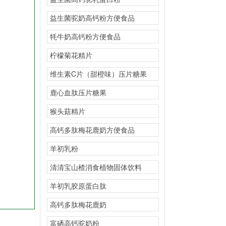
益生菌驼奶高钙粉方便食品
牦牛奶高钙粉方便食品
柠檬菊花精片
维生素C片（甜橙味）压片糖果
鹿心血肽压片糖果
猴头菇精片
高钙多肽梅花鹿奶方便食品
羊初乳粉
清清宝山楂消食植物固体饮料
羊初乳胶原蛋白肽
高钙多肽梅花鹿奶
富硒高钙驼奶粉