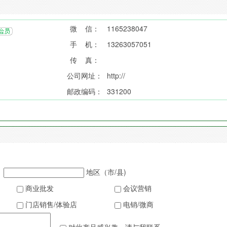
微 信：
1165238047
手 机：
13263057051
传 真：
公司网址：
http://
邮政编码：
331200
地区（市/县)
商业批发
会议营销
门店销售/体验店
电销/微商