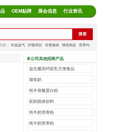
产品
OEM贴牌
展会信息
行业资讯
热搜：
补血益气
护眼明目
补肾健体
增强免疫
营养均
衡
减缓疲劳
本公司其他招商产品
益生菌高钙驼乳方便食品
骆驼奶
牦牛骨髓蛋白粉
驼奶固体饮料
牦牛奶营养粉
牦牛奶营养粉