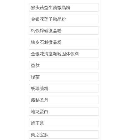
猴头菇益生菌微晶粉
金银花莲子微晶粉
钙铁锌硒微晶粉
铁皮石斛微晶粉
金银花清瘟颗粒固体饮料
益肽
绿茶
畅瑞菊粉
藏秘圣丹
地龙蛋白
蜂王浆
鳄之宝肽