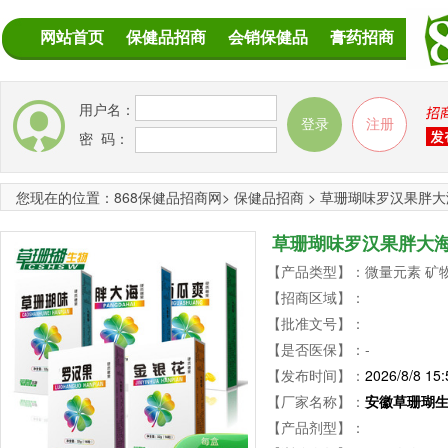
网站首页
保健品招商
会销保健品
膏药招商
用户名：
密 码：
您现在的位置：
868保健品招商网
>
保健品招商
>
草珊瑚味罗汉果胖大
草珊瑚味罗汉果胖大
【产品类型】：微量元素 矿物
【招商区域】：
【批准文号】：
【是否医保】：-
【发布时间】：
2026/8/8 15:
【厂家名称】：
安徽草珊瑚
【产品剂型】：