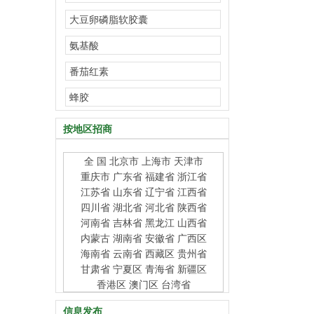
大豆卵磷脂软胶囊
氨基酸
番茄红素
蜂胶
按地区招商
全 国
北京市
上海市
天津市
重庆市
广东省
福建省
浙江省
江苏省
山东省
辽宁省
江西省
四川省
湖北省
河北省
陕西省
河南省
吉林省
黑龙江
山西省
内蒙古
湖南省
安徽省
广西区
海南省
云南省
西藏区
贵州省
甘肃省
宁夏区
青海省
新疆区
香港区
澳门区
台湾省
信息发布