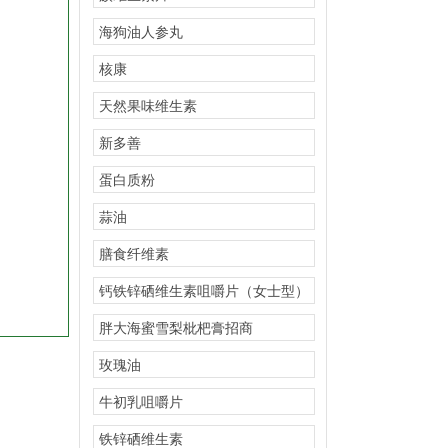
海狗油人参丸
核康
天然果味维生素
新多善
蛋白质粉
蒜油
膳食纤维素
钙铁锌硒维生素咀嚼片（女士型）
招商
胖大海蜜雪梨枇杷膏招商
玫瑰油
牛初乳咀嚼片
铁锌硒维生素