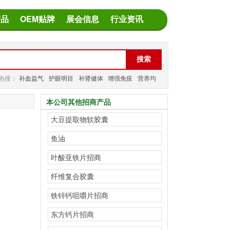
产品
OEM贴牌
展会信息
行业资讯
热搜：
补血益气
护眼明目
补肾健体
增强免疫
营养均
衡
减缓疲劳
本公司其他招商产品
大豆提取物软胶囊
鱼油
叶酸亚铁片招商
纤维复合胶囊
铁锌钙咀嚼片招商
东方钙片招商