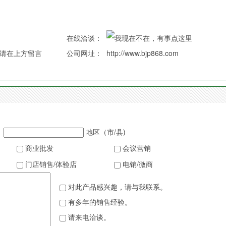
在线洽谈：
请在上方留言
公司网址：
http://www.bjp868.com
地区（市/县)
商业批发
会议营销
门店销售/体验店
电销/微商
对此产品感兴趣，请与我联系。
有多年的销售经验。
请来电洽谈。