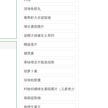
深海鱼胶丸
葡萄籽大豆提取物
维生素咀嚼片
蓝帽大保健女士系列
螺旋藻片
褪黑素
果味维含片瓶装招商
胡萝卜素
珍珠粉胶囊
钙铁锌硒维生素咀嚼片（儿童青少
年型）招商
葛根提取物
族维生素片