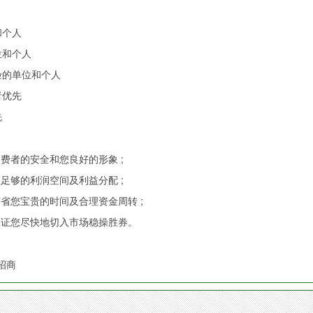
和个人
位和个人
验的单位和个人
者优先
先
消费者的安全和您良好的形象 ;
您足够的利润空间及利益分配 ;
节省您宝贵的时间及合理资金周转 ;
 保证您尽快地切入市场稳操胜券。
招商