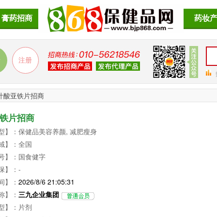
膏药招商
药妆
叶酸亚铁片招商
铁片招商
型】：保健品美容养颜, 减肥瘦身
域】：全国
号】：国食健字
保】：-
间】：
2026/8/6 21:05:31
称】：
三九企业集团
型】：片剂