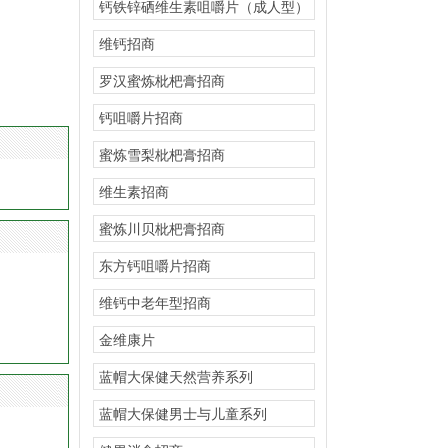
钙铁锌硒维生素咀嚼片（成人型）
招商
维钙招商
罗汉蜜炼枇杷膏招商
钙咀嚼片招商
蜜炼雪梨枇杷膏招商
维生素招商
蜜炼川贝枇杷膏招商
东方钙咀嚼片招商
维钙中老年型招商
金维康片
蓝帽大保健天然营养系列
蓝帽大保健男士与儿童系列