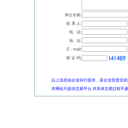
单位名称:
联 系 人:
电 话:
地 址:
E - mail:
验 证 码:
以上信息由企业自行提供，该企业负责信息
本网站只提供交易平台,对具体交易过程不参