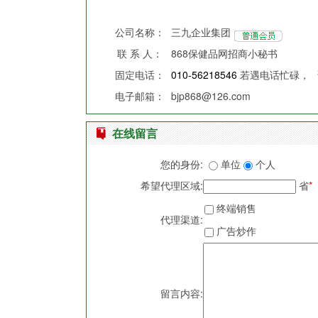
公司名称：
三九企业集团
联 系 人：
868保健品网招商小秘书
固定电话：
010-56218546
若遇电话忙碌，
电子邮箱：
bjp868@126.com
在线留言
您的身份:
单位
个人
希望代理区域:
省
*
终端销售
代理渠道:
广告炒作
留言内容: