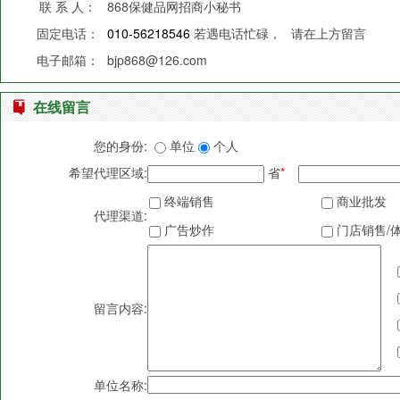
联 系 人：
868保健品网招商小秘书
固定电话：
010-56218546
若遇电话忙碌，
请在上方留言
电子邮箱：
bjp868@126.com
在线留言
您的身份:
单位
个人
希望代理区域:
省
*
终端销售
商业批发
代理渠道:
广告炒作
门店销售/
留言内容:
单位名称: