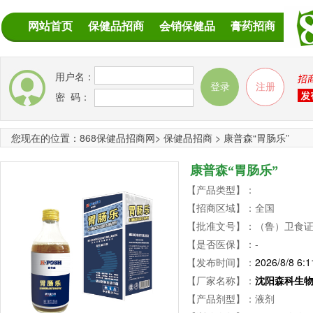
网站首页
保健品招商
会销保健品
膏药招商
用户名：
密 码：
您现在的位置：
868保健品招商网
>
保健品招商
>
康普森“胃肠乐”
康普森“胃肠乐”
【产品类型】：
【招商区域】：全国
【批准文号】：（鲁）卫食证字20
【是否医保】：-
【发布时间】：
2026/8/8 6:1
【厂家名称】：
沈阳森科生
【产品剂型】：液剂