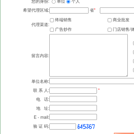
您的身份:
单位
个人
希望代理区域:
省
*
终端销售
商业批发
代理渠道:
广告炒作
门店销售/
留言内容:
单位名称:
联 系 人:
*
电 话:
地 址:
E - mail:
验 证 码: