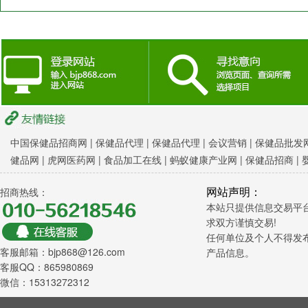
中国保健品招商网
|
保健品代理 |
保健品代理 |
会议营销
|
保健品批发网
健品网
|
虎网医药网
|
食品加工在线
|
蚂蚁健康产业网
|
保健品招商
|
网站声明：
招商热线：
本站只提供信息交易平
求双方谨慎交易!
任何单位及个人不得发
客服邮箱：bjp868@126.com
产品信息。
客服QQ：865980869
微信：15313272312