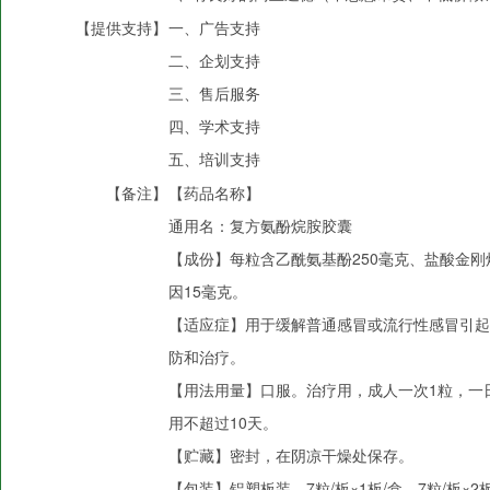
【提供支持】
一、广告支持
二、企划支持
三、售后服务
四、学术支持
五、培训支持
【备注】
【药品名称】
通用名：复方氨酚烷胺胶囊
【成份】每粒含乙酰氨基酚250毫克、盐酸金刚
因15毫克。
【适应症】用于缓解普通感冒或流行性感冒引起
防和治疗。
【用法用量】口服。治疗用，成人一次1粒，一
用不超过10天。
【贮藏】密封，在阴凉干燥处保存。
【包装】铝塑板装，7粒/板×1板/盒，7粒/板×2