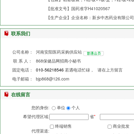
【批准文号】国药准字H41020567
【生产企业】企业名称：新乡中杰药业有限公
联系我们
公司名称：
河南安阳医药采购供应站
联 系 人：
868保健品网招商小秘书
固定电话：
010-56218546
若遇电话忙碌，
请在上方留言
电子邮箱：
bjp868@126.com
在线留言
您的身份:
单位
个人
希望代理区域:
省
*
终端销售
商业批发
代理渠道: