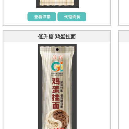
低升糖 鸡蛋挂面