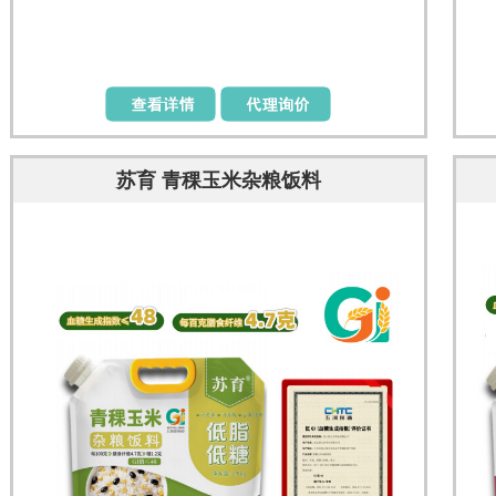
苏育 青稞玉米杂粮饭料