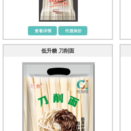
低升糖 刀削面