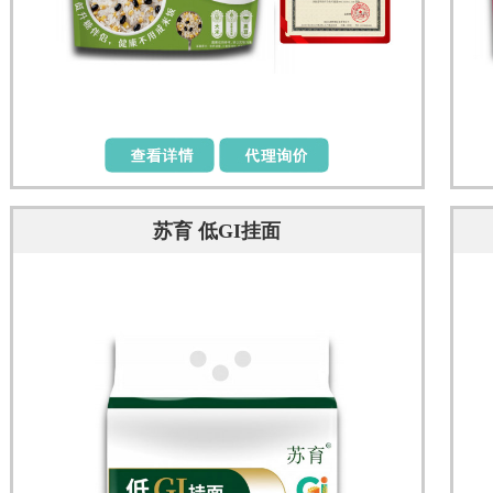
苏育 低GI挂面