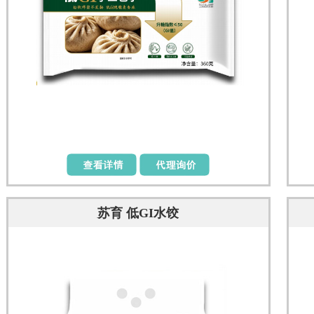
苏育 低GI水饺