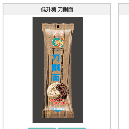
低升糖 刀削面