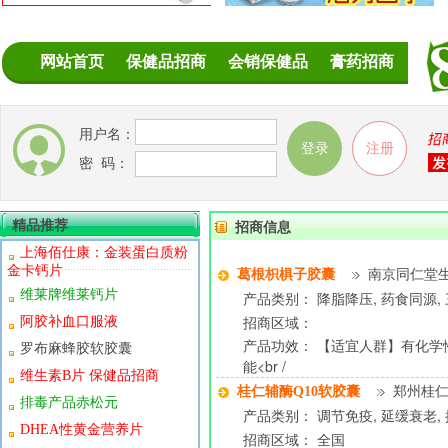
网站首页
保健品招商
会销保健品
膏药招商
用户名：
密 码：
精品推荐
招商信息
上海佰仕康：金装蛋白质粉
金卡钙片
葛根枳椇子胶囊
南京同仁堂
维莱牌维莱钙片
产品类别： 降脂降压, 药食同源, 
招商区域：
阿胶补血口服液
产品功效： 【适宜人群】有化学
罗布麻蜂胶软胶囊
能<br /
维生素B片 保健品招商
桂仁辅酶Q10软胶囊
郑州桂
排毒产品赤松元
产品类别： 调节免疫, 延缓衰老,
DHEA性黄金营养片
招商区域： 全国