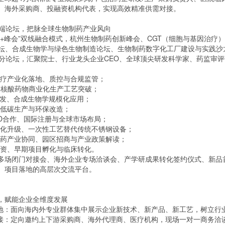
、海外采购商、投融资机构代表，实现高效精准供需对接。
高端论坛，把脉全球生物制药产业风向
览+峰会”双线融合模式，杭州生物制药创新峰会、CGT（细胞与基因治疗
论坛、合成生物学与绿色生物制造论坛、生物制药数字化工厂建设与实践
行分论坛，汇聚院士、行业龙头企业CEO、全球顶尖研发科学家、药监审
治疗产业化落地、质控与合规监管；
抗、核酸药物商业化生产工艺突破；
药研发、合成生物学规模化应用；
色低碳生产与环保改造；
BD合作、国际注册与全球市场布局；
能化升级、一次性工艺替代传统不锈钢设备；
医药产业协同、园区招商与产业政策解读；
融资、早期项目孵化与临床转化。
多场闭门对接会、海外企业专场洽谈会、产学研成果转化签约仪式、新品
、项目落地的高层次交流平台。
，赋能企业全维度发展
高地：面向海内外专业群体集中展示企业新技术、新产品、新工艺，树立行
对接：定向邀约上下游采购商、海外代理商、医疗机构，现场一对一商务洽