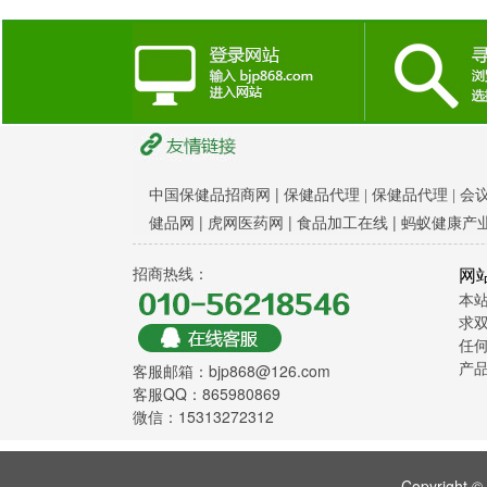
|
中国保健品招商网
保健品代理 |
保健品代理 |
会
|
|
|
健品网
虎网医药网
食品加工在线
蚂蚁健康产
招商热线：
网
本
求双
任
产
客服邮箱：bjp868@126.com
客服QQ：865980869
微信：15313272312
Copyrigh