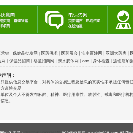
|
|
|
|
|
议营销
保健品批发网 |
医药供求
医药展会
淮南百姓网
亚洲大药房
|
|
|
|
|
|
业网
保健品招商
婴童招商网
亲水胶体网
oem
身体检查
连锁店加
站声明：
站只提供信息交易平台，对具体的交易过程及信息的真实性不承担任何责
方谨慎交易!
何单位及个人不得发布麻醉、精神、医疗用毒性、放射性、戒毒和医疗机
品信息。
t © 网站备案号：
868保健品网 www.bjp868.com All Righ