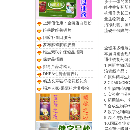
谈于一体的国
能生物制药新
杭州作为长三
量生物药企、
上海佰仕康：金装蛋白质粉
洁净配套、国
流硬件保障与
维莱牌维莱钙片
阿胶补血口服液
罗布麻蜂胶软胶囊
全链条多维展
维生素B片 保健品招商
本届博览会规
通生物制药研
保健品招商
1.创新生物
排毒产品赤松元
沿管线产品；
DHEA性黄金营养片
2.原料药与
畅达长寿破壁松花粉礼盒
3.CDMO
4.生物制药
福寿人家-果蔬粉营养餐粉
5.实验室与
6.药用辅料
7.合成生物
8.数字化制
9.园区与投
10.国际企
展会预计吸引