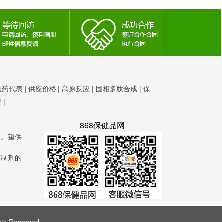
|
|
|
医药代表 |
供应价格
高原反应
固相多肽合成
保
|
盟
868保健品网
任。望供
构制剂的
ts Reserved