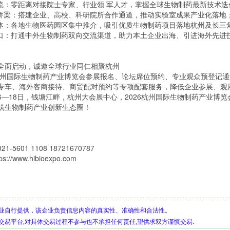
交流：零距离对接院士专家、行业领 军人才，掌握全球生物制药最新技术
化桥梁：搭建企业、高校、科研院所合作通道，推动实验室成果产业化落地
载体：各地生物医药园区集中推介，吸引优质生物制药项目落地杭州及长三
窗口：打通中外生物制药双向交流渠道，助力本土企业出海、引进海外先进
全面启动，诚邀全球行业同仁相聚杭州
6杭州国际生物制药产业博览会参展报名、论坛席位预约、专业观众预登记
专车、海外客商接待、商贸配对预约等专项配套服务，降低企业参展、观
2月16—18日，钱塘江畔，杭州大会展中心，2026杭州国际生物制药产业
筑生物制药产业创新生态圈！
5601 1108 18721670787
//www.hibioexpo.com
业自行提供，该企业负责信息内容的真实性、准确性和合法性。
.
交易平台,对具体交易过程不参与也不承担任何责任,望供求双方谨慎交易