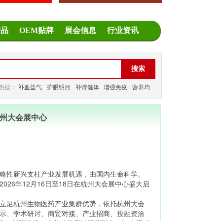
产品
OEM贴牌
展会信息
行业资讯
热搜：
补血益气
护眼明目
补肾健体
增强免疫
营养均
衡
减缓疲劳
杭州大会展中心
战略性新兴支柱产业发展机遇，由国内生命科学、
26年12月16日至18日在杭州大会展中心盛大启
会立足杭州生物医药产业集群优势，依托杭州大会
展示、学术研讨、商贸对接、产业招商、投融资洽