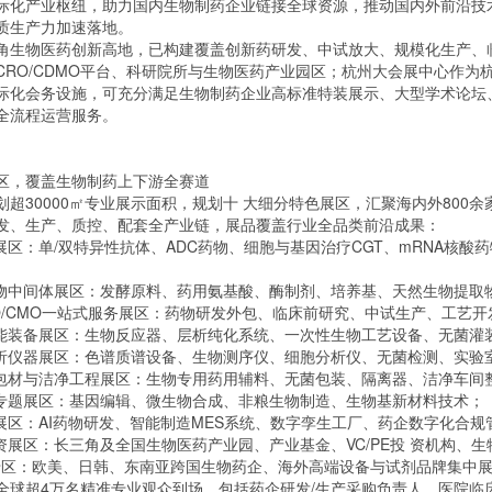
际化产业枢纽，助力国内生物制药企业链接全球资源，推动国内外前沿技
质生产力加速落地。
角生物医药创新高地，已构建覆盖创新药研发、中试放大、规模化生产、
CRO/CDMO平台、科研院所与生物医药产业园区；杭州大会展中心作为
际化会务设施，可充分满足生物制药企业高标准特装展示、大型学术论坛
全流程运营服务。
区，覆盖生物制药上下游全赛道
划超30000㎡专业展示面积，规划十 大细分特色展区，汇聚海内外800
发、生产、质控、配套全产业链，展品覆盖行业全品类前沿成果：
药展区：单/双特异性抗体、ADC药物、细胞与基因治疗CGT、mRNA核
生物中间体展区：发酵原料、药用氨基酸、酶制剂、培养基、天然生物提取
/CRO/CMO一站式服务展区：药物研发外包、临床前研究、中试生产、工
智能装备展区：生物反应器、层析纯化系统、一次性生物工艺设备、无菌灌
分析仪器展区：色谱质谱设备、生物测序仪、细胞分析仪、无菌检测、实验
、包材与洁净工程展区：生物专用药用辅料、无菌包装、隔离器、洁净车间
学专题展区：基因编辑、微生物合成、非粮生物制造、生物基新材料技术；
药展区：AI药物研发、智能制造MES系统、数字孪生工厂、药企数字化合规
融资展区：长三角及全国生物医药产业园、产业基金、VC/PE投 资机构、
业专区：欧美、日韩、东南亚跨国生物药企、海外高端设备与试剂品牌集中
全球超4万名精准专业观众到场，包括药企研发/生产采购负责人、医院临