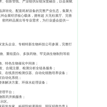
术、创新管线、产业链供应链深度融合，以会展赋
临床转化、配套耗材设备的完整产业生态，集聚大
杭州会展经济核心载体，拥有超 大无柱展厅、完善
、密闭样品展出等专业需求，为行业盛会提供一
余家龙头企业、专精特新生物科技公司参展，完整打
酸药物、重组蛋白、多肽药物、罕见病生物制剂等前
物、特色生物催化中间体；
艺开发、合规注册、检测分析全链条服务；
装、在线质控检测仪器、自动化细胞培养设备；
室自动化系统；
整体解决方案、环保水处理设备；
管理平台；
生物医药并购服务；
展示区。
床药学专家、科研院校课题组、园区招商负责人、