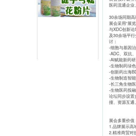
医药流通企业
30余场同期
展会采用“展
与XDC创新
及30余场平
讨：
-细胞与基因
-ADC、双
-AI赋能新
-生物制药绿
-创新药出海
-生物制造智
-长三角生物
-生物医药投
论坛同步设置
撞、资源互通
展会多重价值
1.品牌展示
2.精准商贸